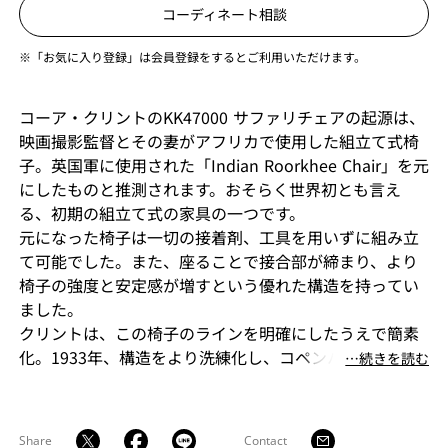
コーディネート相談
※「お気に入り登録」は会員登録をするとご利用いただけます。
コーア・クリントのKK47000 サファリチェアの起源は、
映画撮影監督とその妻がアフリカで使用した組立て式椅
子。英国軍に使用された「Indian Roorkhee Chair」を元
にしたものと推測されます。おそらく世界初とも言え
る、初期の組立て式の家具の一つです。
元になった椅子は一切の接着剤、工具を用いずに組み立
て可能でした。また、座ることで接合部が締まり、より
椅子の強度と安定感が増すという優れた構造を持ってい
ました。
クリントは、この椅子のラインを明確にしたうえで簡素
化。1933年、構造をより洗練化し、コペンハーゲン家具
⋯続きを読む
職人ギルド展において、サファリチェアとして発表しま
した。
クラフトマンシップ、美しいプロポーション、考慮され
Share
Contact