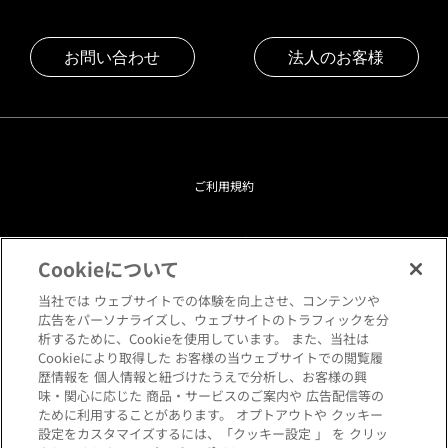
お問い合わせ
法人のお客様
ご利用規約
プライバシーポリシー
Cookieについて
クッキーポリシー
当社では ウェブサイトでの体験を向上させ、コンテンツや
広告をパーソナライズし、ウェブサイトのトラフィックを分
析するために、Cookieを使用しています。 また、当社は
閲覧環境について
Cookieにより取得した お客様の当ウェブサイトでの閲覧履
歴情報を 個人情報と紐づけたうえで分析し、お客様の興
味・関心に応じた 商品・サービスのご案内や 広告配信等の
サイトマップ
ために利用することがあります。 オプトアウトや クッキー
設定をカスタマイズするには、「クッキー設定 」 を クリッ