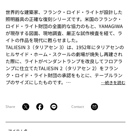
世界的な建築家、フランク・ロイド・ライトが設計した
照明器具の正確な復刻シリーズです。米国のフランク・
ロイド・ライト財団の全面的な協力のもと、YAMAGIWA
が現存する図面、現地調査、厳正な試作検査を経て、ラ
イトの作品を現代に甦らせました。
TALIESIN 3（タリアセン 3）は、1952年にタリアセンの
ヒルサイド・ホーム・スクールの劇場が焼失し再建され
た際に、ライトがペンダントランプを改良してフロアラ
ンプに仕立てたTALIESIN 2（タリアセン 2）をフラン
ク・ロイド・ライト財団の承認をもとに、テーブルラン
プのサイズにしたものです。
⋯続きを読む
ランプを覆ういくつものブロックで制御された上下方向
の光はさらに遮光板に反射し、間接光の心地よい明るさ
が得られます。遮光板は、ブロックの上下どちら方向に
Share
Contact
も設置が可能です。下側に設置した場合、アッパーライ
トとして、より上方向へ光が放射されます。