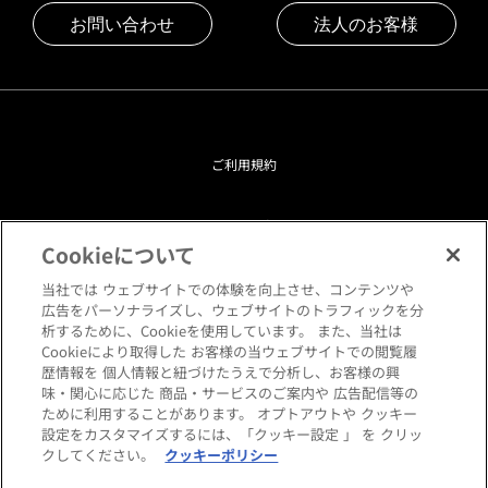
お問い合わせ
法人のお客様
ご利用規約
プライバシーポリシー
Cookieについて
クッキーポリシー
当社では ウェブサイトでの体験を向上させ、コンテンツや
広告をパーソナライズし、ウェブサイトのトラフィックを分
析するために、Cookieを使用しています。 また、当社は
閲覧環境について
Cookieにより取得した お客様の当ウェブサイトでの閲覧履
歴情報を 個人情報と紐づけたうえで分析し、お客様の興
味・関心に応じた 商品・サービスのご案内や 広告配信等の
サイトマップ
ために利用することがあります。 オプトアウトや クッキー
設定をカスタマイズするには、「クッキー設定 」 を クリッ
クしてください。
クッキーポリシー
Copyright © HANKYU HOME STYLING Co.,LTD All rights reserved.