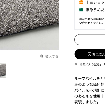
⼗三ショッ
阪急うめだ
展示の状況は時期に
い合わせください。
お気に
拡大する
※「お気に入り登録」
ループパイルを互
みのような幾何柄
パイルを不規則に
のある糸を使用す
表現しました。