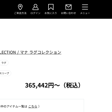
ご来店方法
ログイン
お気に入り
お問い合わせ
メニュー
LECTION
/
マナ ラグコレクション
ラグ
スリープ
365,442円〜（税込）
⽰中のアイテム⼀覧は
こちら
）