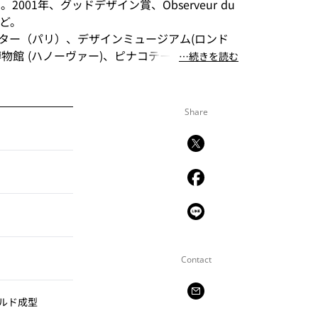
賞。2001年、グッドデザイン賞、Observeur du
など。
ター（パリ）、デザインミュージアム(ロンド
博物館 (ハノーヴァー)、ピナコテーク・デア・
⋯続きを読む
館（ミュンヘン）のパーマネントコレクション
年、2001年、2004年、2004年）。
ゴールド認定商品。
Share
脚まで可能
Contact
ルド成型