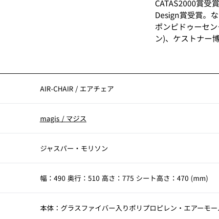
CATAS2000賞受
Design賞受賞。
ポンピドゥーセン
ン)、ケストナー
モデルネ現代美術
に選定（順に2000
グリーンガード 
スタッキング10
AIR-CHAIR
/
エアチェア
magis
/
マジス
ジャスパー・モリソン
幅：490 奥行：510 高さ：775 シート高さ：470 (mm)
本体：グラスファイバー入りポリプロピレン・エアーモー