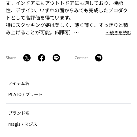
丈。インドアにもアウトトドアにも適しており、機能
性、デザイン、いずれの面からみても完成したプロダク
トとして高評価を得ています。
特にスタッキング姿は美しく、薄く薄く、すっきりと積
み上げることが可能。(6脚可）
⋯続きを読む
機能と形状が完璧なバランスで釣り合った、インテリジ
ェンスなPlatoは、華美な装飾を省いた新古典主義に着
想、それゆえ、祖流となる古代ギリシャの偉大な哲学者
Share
Contact
Platoに由来して名付けられました。
※別売りでシートクッションを展開しております(9種)
アイテム名
PLATO
/
プラート
ブランド名
magis
/
マジス