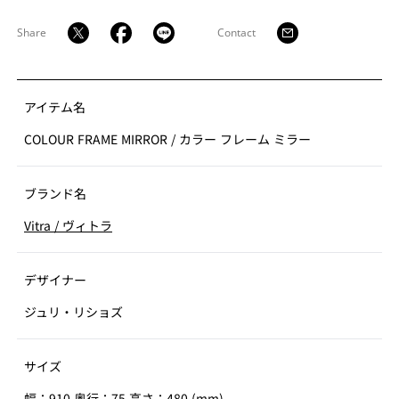
をもたせたフレームには、鍵や眼鏡などの小物を置いた
り、ディスプレイボックスのようにオブジェを飾ったり
Share
Contact
することができます。壁に取り付けて使用する場合、ス
モールは上下、ミディアムは縦横の方向に設置できま
す。複数を組み合わせると、それぞれのカラーとフォル
ムが相互に作用し、さまざまなアレンジを楽しめます。
アイテム名
COLOUR FRAME MIRROR
/
カラー フレーム ミラー
ブランド名
Vitra
/
ヴィトラ
デザイナー
ジュリ・リショズ
サイズ
幅：910 奥行：75 高さ：480 (mm)