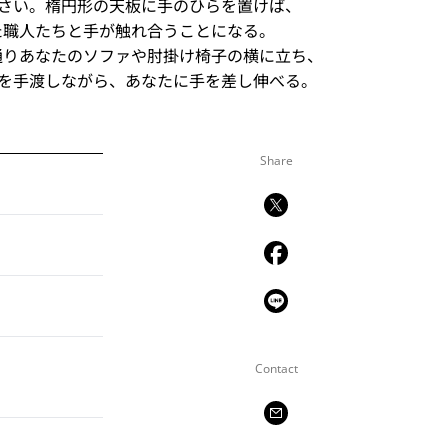
さい。楕円形の天板に⼿のひらを置けば、
った職⼈たちと⼿が触れ合うことになる。
⽂字通りあなたのソファや肘掛け椅⼦の横に⽴ち、
を⼿渡しながら、あなたに⼿を差し伸べる。
Share
Contact