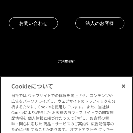
お問い合わせ
法人のお客様
ご利用規約
プライバシーポリシー
Cookieについて
クッキーポリシー
当社では ウェブサイトでの体験を向上させ、コンテンツや
広告をパーソナライズし、ウェブサイトのトラフィックを分
析するために、Cookieを使用しています。 また、当社は
閲覧環境について
Cookieにより取得した お客様の当ウェブサイトでの閲覧履
歴情報を 個人情報と紐づけたうえで分析し、お客様の興
味・関心に応じた 商品・サービスのご案内や 広告配信等の
サイトマップ
ために利用することがあります。 オプトアウトや クッキー