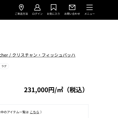
ご来店方法
ログイン
お気に入り
お問い合わせ
メニュー
O
acher
/
クリスチャン・フィッシュバッハ
ラグ
231,000円/㎡（税込）
⽰中のアイテム⼀覧は
こちら
）