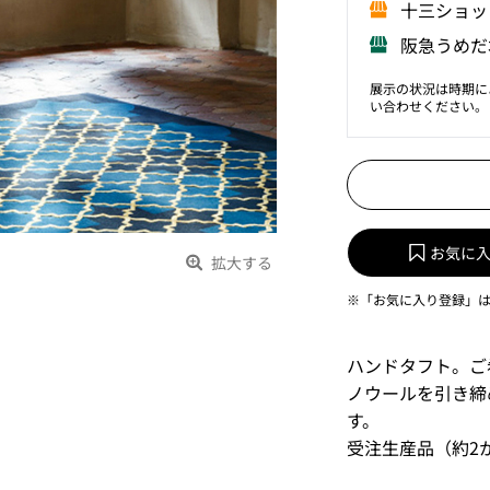
⼗三ショッ
阪急うめだ
展示の状況は時期に
い合わせください。
お気に
拡大する
※「お気に入り登録」
ハンドタフト。ご
ノウールを引き締
す。
受注生産品（約2