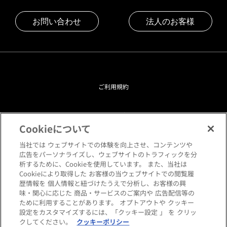
お問い合わせ
法人のお客様
ご利用規約
プライバシーポリシー
Cookieについて
クッキーポリシー
当社では ウェブサイトでの体験を向上させ、コンテンツや
広告をパーソナライズし、ウェブサイトのトラフィックを分
析するために、Cookieを使用しています。 また、当社は
閲覧環境について
Cookieにより取得した お客様の当ウェブサイトでの閲覧履
歴情報を 個人情報と紐づけたうえで分析し、お客様の興
味・関心に応じた 商品・サービスのご案内や 広告配信等の
サイトマップ
ために利用することがあります。 オプトアウトや クッキー
設定をカスタマイズするには、「クッキー設定 」 を クリッ
クしてください。
クッキーポリシー