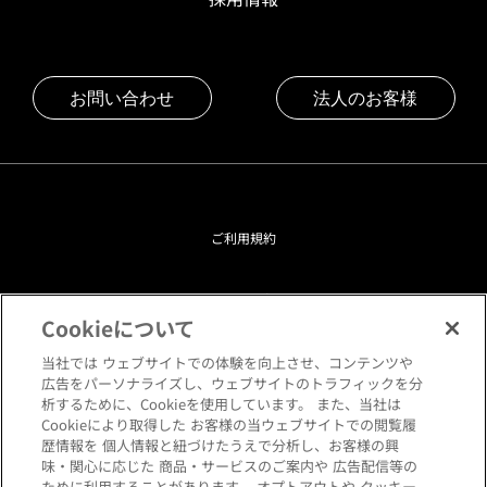
お問い合わせ
法人のお客様
ご利用規約
プライバシーポリシー
Cookieについて
クッキーポリシー
当社では ウェブサイトでの体験を向上させ、コンテンツや
広告をパーソナライズし、ウェブサイトのトラフィックを分
析するために、Cookieを使用しています。 また、当社は
閲覧環境について
Cookieにより取得した お客様の当ウェブサイトでの閲覧履
歴情報を 個人情報と紐づけたうえで分析し、お客様の興
味・関心に応じた 商品・サービスのご案内や 広告配信等の
サイトマップ
ために利用することがあります。 オプトアウトや クッキー