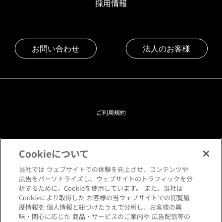
採用情報
お問い合わせ
法人のお客様
ご利用規約
プライバシーポリシー
Cookieについて
クッキーポリシー
当社では ウェブサイトでの体験を向上させ、コンテンツや
広告をパーソナライズし、ウェブサイトのトラフィックを分
析するために、Cookieを使用しています。 また、当社は
閲覧環境について
Cookieにより取得した お客様の当ウェブサイトでの閲覧履
歴情報を 個人情報と紐づけたうえで分析し、お客様の興
味・関心に応じた 商品・サービスのご案内や 広告配信等の