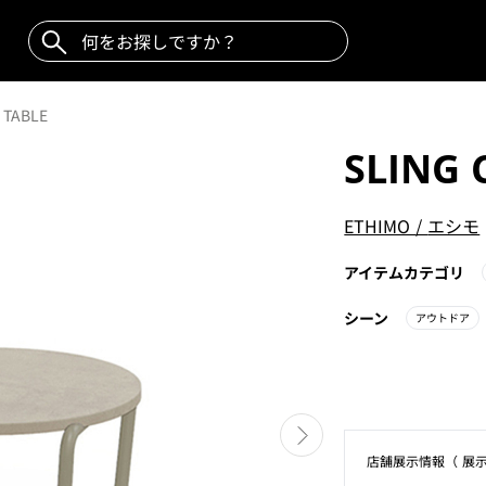
 TABLE
SLING 
ETHIMO
/
エシモ
アイテムカテゴリ
シーン
アウトドア
店舗展⽰情報（ 展