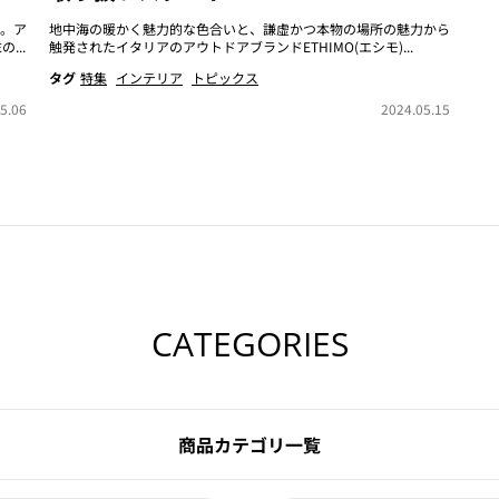
。ア
地中海の暖かく魅力的な色合いと、謙虚かつ本物の場所の魅力から
...
触発されたイタリアのアウトドアブランドETHIMO(エシモ)...
タグ
特集
インテリア
トピックス
5.06
2024.05.15
CATEGORIES
商品カテゴリ一覧