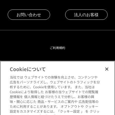
お問い合わせ
法人のお客様
ご利用規約
プライバシーポリシー
Cookieについて
クッキーポリシー
当社では ウェブサイトでの体験を向上させ、コンテンツや
広告をパーソナライズし、ウェブサイトのトラフィックを分
析するために、Cookieを使用しています。 また、当社は
閲覧環境について
Cookieにより取得した お客様の当ウェブサイトでの閲覧履
歴情報を 個人情報と紐づけたうえで分析し、お客様の興
味・関心に応じた 商品・サービスのご案内や 広告配信等の
サイトマップ
ために利用することがあります。 オプトアウトや クッキー
設定をカスタマイズするには、「クッキー設定 」 を クリッ