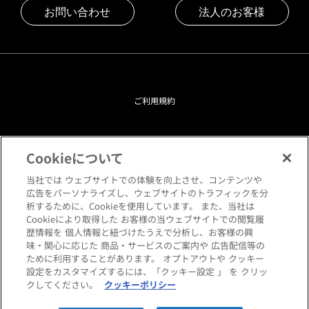
お問い合わせ
法人のお客様
ご利用規約
プライバシーポリシー
Cookieについて
クッキーポリシー
当社では ウェブサイトでの体験を向上させ、コンテンツや
広告をパーソナライズし、ウェブサイトのトラフィックを分
析するために、Cookieを使用しています。 また、当社は
閲覧環境について
Cookieにより取得した お客様の当ウェブサイトでの閲覧履
歴情報を 個人情報と紐づけたうえで分析し、お客様の興
味・関心に応じた 商品・サービスのご案内や 広告配信等の
サイトマップ
ために利用することがあります。 オプトアウトや クッキー
設定をカスタマイズするには、「クッキー設定 」 を クリッ
クしてください。
クッキーポリシー
Copyright © HANKYU HOME STYLING Co.,LTD All rights reserved.