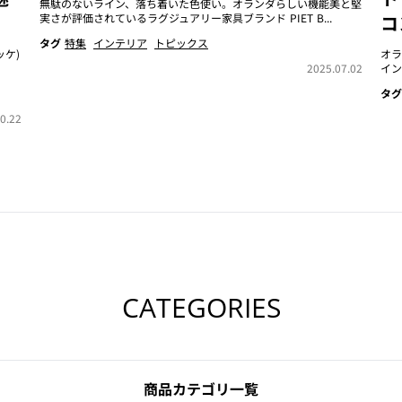
無駄のないライン、落ち着いた色使い。オランダらしい機能美と堅
実さが評価されているラグジュアリー家具ブランド PIET B...
コ
タグ
特集
インテリア
トピックス
ッケ)
オラ
2025.07.02
イン
タグ
0.22
CATEGORIES
商品カテゴリ一覧