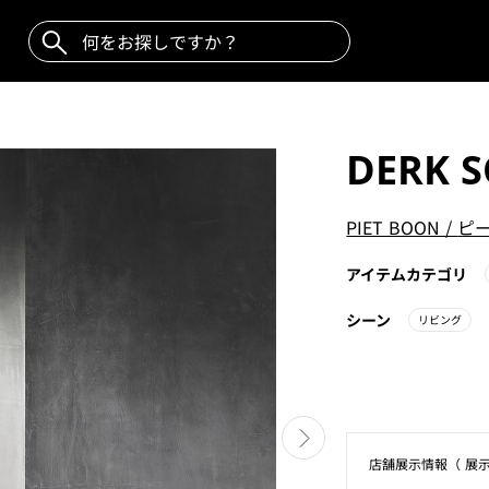
DERK 
PIET BOON
/
ピ
アイテムカテゴリ
シーン
リビング
店舗展⽰情報（ 展