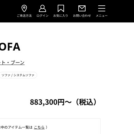
ご来店方法
ログイン
お気に入り
お問い合わせ
メニュー
SOFA
ート・ブーン
ソファ
/ システムソファ
883,300円〜（税込）
⽰中のアイテム⼀覧は
こちら
）