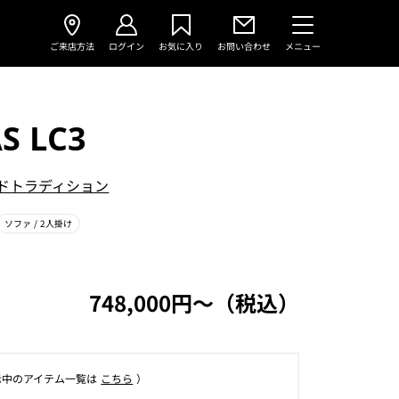
ご来店方法
ログイン
お気に入り
お問い合わせ
メニュー
S LC3
ドトラディション
ソファ
/ 2人掛け
748,000円〜（税込）
⽰中のアイテム⼀覧は
こちら
）