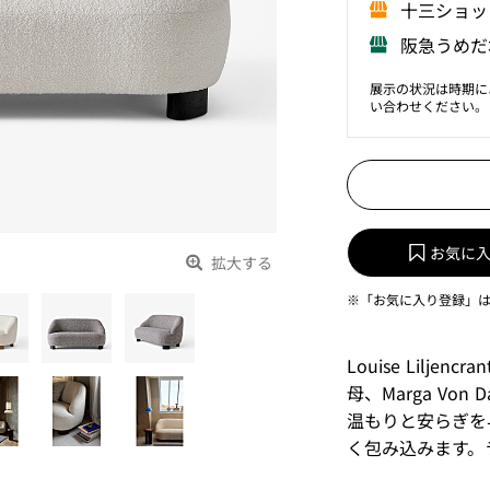
⼗三ショッ
阪急うめだ
展示の状況は時期に
い合わせください。
お気に
拡大する
※「お気に入り登録」
Louise Lilj
母、Marga Vo
温もりと安らぎを
く包み込みます。