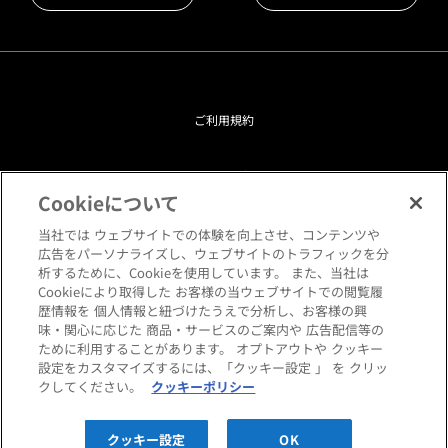
ご利用規約
プライバシーポリシー
Cookieについて
クッキーポリシー
当社では ウェブサイトでの体験を向上させ、コンテンツや
広告をパーソナライズし、ウェブサイトのトラフィックを分
析するために、Cookieを使用しています。 また、当社は
閲覧環境について
Cookieにより取得した お客様の当ウェブサイトでの閲覧履
歴情報を 個人情報と紐づけたうえで分析し、お客様の興
味・関心に応じた 商品・サービスのご案内や 広告配信等の
サイトマップ
ために利用することがあります。 オプトアウトや クッキー
設定をカスタマイズするには、「クッキー設定 」 を クリッ
クしてください。
クッキーポリシー
Copyright © HANKYU HOME STYLING Co.,LTD All rights reserved.
クッキー設定
OK