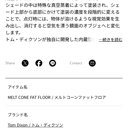
シェードの中は特殊な真空蒸着によって塗装され、シェ
ード上部から底部にかけて塗装の濃度を段階的に変える
ことで、点灯時には、物体が溶けるような視覚効果を生
み出し、消灯すると空気を漂う鏡面のオブジェへと変化
します。
トム・ディクソンが独自に開発した内蔵型LEDを使用す
⋯続きを読む
ることにより、電球タイプの「MELT(メルト）」より
も、シェード全体に光が行き渡って溶け落ちるような視
覚効果を生み出し、これまでとは一線を画す照明へと進
Share
Contact
化を遂げました。
アイテム名
MELT CONE FAT FLOOR
/
メルトコーンファットフロア
ブランド名
Tom Dixon
/
トム・ディクソン