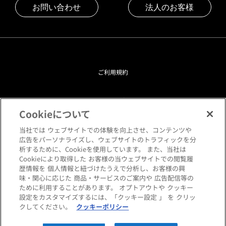
お問い合わせ
法人のお客様
ご利用規約
プライバシーポリシー
Cookieについて
クッキーポリシー
当社では ウェブサイトでの体験を向上させ、コンテンツや
広告をパーソナライズし、ウェブサイトのトラフィックを分
析するために、Cookieを使用しています。 また、当社は
閲覧環境について
Cookieにより取得した お客様の当ウェブサイトでの閲覧履
歴情報を 個人情報と紐づけたうえで分析し、お客様の興
味・関心に応じた 商品・サービスのご案内や 広告配信等の
サイトマップ
ために利用することがあります。 オプトアウトや クッキー
設定をカスタマイズするには、「クッキー設定 」 を クリッ
クしてください。
クッキーポリシー
Copyright © HANKYU HOME STYLING Co.,LTD All rights reserved.