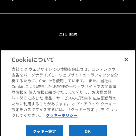
ご利用規約
プライバシーポリシー
Cookieについて
クッキーポリシー
当社では ウェブサイトでの体験を向上させ、コンテンツや
広告をパーソナライズし、ウェブサイトのトラフィックを分
析するために、Cookieを使用しています。 また、当社は
閲覧環境について
Cookieにより取得した お客様の当ウェブサイトでの閲覧履
歴情報を 個人情報と紐づけたうえで分析し、お客様の興
味・関心に応じた 商品・サービスのご案内や 広告配信等の
サイトマップ
ために利用することがあります。 オプトアウトや クッキー
設定をカスタマイズするには、「クッキー設定 」 を クリッ
クしてください。
クッキーポリシー
Copyright © HANKYU HOME STYLING Co.,LTD All rights reserved.
クッキー設定
OK