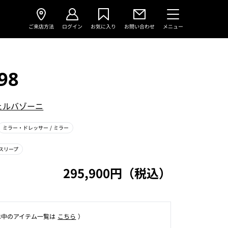
ご来店方法
ログイン
お気に入り
お問い合わせ
メニュー
98
ェルバゾーニ
ミラー・ドレッサー
/ ミラー
スリープ
295,900円（税込）
⽰中のアイテム⼀覧は
こちら
）