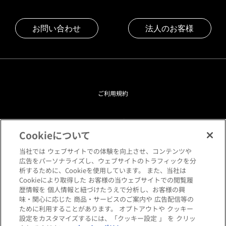
お問い合わせ
法人のお客様
ご利用規約
プライバシーポリシー
Cookieについて
クッキーポリシー
当社では ウェブサイトでの体験を向上させ、コンテンツや
広告をパーソナライズし、ウェブサイトのトラフィックを分
析するために、Cookieを使用しています。 また、当社は
閲覧環境について
Cookieにより取得した お客様の当ウェブサイトでの閲覧履
歴情報を 個人情報と紐づけたうえで分析し、お客様の興
味・関心に応じた 商品・サービスのご案内や 広告配信等の
サイトマップ
ために利用することがあります。 オプトアウトや クッキー
設定をカスタマイズするには、「クッキー設定 」 を クリッ