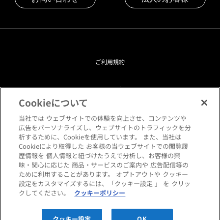
ご利用規約
プライバシーポリシー
Cookieについて
クッキーポリシー
当社では ウェブサイトでの体験を向上させ、コンテンツや
広告をパーソナライズし、ウェブサイトのトラフィックを分
析するために、Cookieを使用しています。 また、当社は
閲覧環境について
Cookieにより取得した お客様の当ウェブサイトでの閲覧履
歴情報を 個人情報と紐づけたうえで分析し、お客様の興
味・関心に応じた 商品・サービスのご案内や 広告配信等の
サイトマップ
ために利用することがあります。 オプトアウトや クッキー
設定をカスタマイズするには、「クッキー設定 」 を クリッ
クしてください。
クッキーポリシー
Copyright © HANKYU HOME STYLING Co.,LTD All rights reserved.
クッキー設定
OK