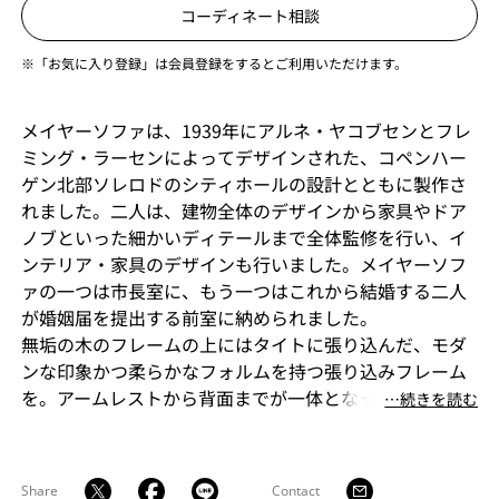
コーディネート相談
※「お気に入り登録」は会員登録をするとご利用いただけます。
メイヤーソファは、1939年にアルネ・ヤコブセンとフレ
ミング・ラーセンによってデザインされた、コペンハー
ゲン北部ソレロドのシティホールの設計とともに製作さ
れました。二人は、建物全体のデザインから家具やドア
ノブといった細かいディテールまで全体監修を行い、イ
ンテリア・家具のデザインも行いました。メイヤーソフ
ァの一つは市長室に、もう一つはこれから結婚する二人
が婚姻届を提出する前室に納められました。
無垢の木のフレームの上にはタイトに張り込んだ、モダ
ンな印象かつ柔らかなフォルムを持つ張り込みフレーム
を。アームレストから背面までが一体となったカーブに
⋯続きを読む
は二連のボタン留めが施され、身体を包み込む座面には
ルーズクッションがはめ込まれ、快適な座り心地を提供
してくれます。
Share
Contact