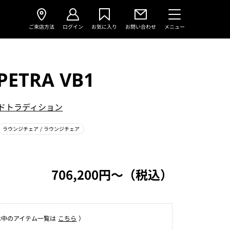
ご来店方法
ログイン
お気に入り
お問い合わせ
メニュー
 PETRA VB1
ドトラディション
ラウンジチェア
/ ラウンジチェア
706,200円〜（税込）
⽰中のアイテム⼀覧は
こちら
）