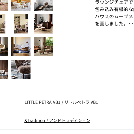
ラウンジチェアで
包み込み有機的な
ハウスのムーブメ
を画しました。
床面から近く、開
トル・ペトラはラ
す。どんな空間に
どこに座っても心
から、座り心地や
すことを雄弁に語
LITTLE PETRA VB1
/
リトルペトラ VB1
&Tradition
/
アンドトラディション