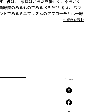
す。彼は、“家具はからだを優しく、柔らかく
曲線美のあるものであるべきだ”と考え、バウ
ントであるミニマリズムのアプローチとは一線
⋯続きを読む
放的でありながら抱きしめたくなるような、リ
ウンジチェアに必要なものを具現化していま
おいてもくつろいだ雰囲気を作り出し、座面の
地よいことが容易に想像できます。多くの工程
張り込み具合などから最高の心地よさを創り出
っています。
Share