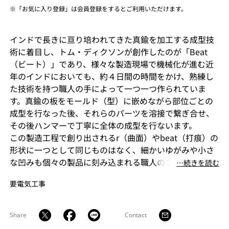
※「お気に入り登録」は会員登録をするとご利用いただけます。
インドで長きに亘り培われてきた真鍮を加工する成型技
術に着目し、トム・ディクソンが創作したのが「Beat
（ビート）」であり、様々な製造現場で機械化が進む近
年のインドにおいても、約４日間の時間をかけ、熟練し
た技術を持つ職人の手によって一つ一つ作られていま
す。真鍮の板をモールド（型）に嵌めながら部位ごとの
成型を行なった後、それらのパーツを溶接で繋ぎ合せ、
その後ハンマーで丁寧に全体の成型を行ないます。
この製造工程で創り出されるr（曲面）やbeat（打痕）の
形状に一つとして同じものはなく、細かいゆがみや小さ
な凹みも個々の製品に刻み込まれる職人のフィンガー・
⋯続きを読む
プリントであり、それこそがBeat Lightがハンドメイド
要電気工事
である証とも言えます。個体によっては多少の色ムラが
発生しますが、陶器の釉薬と同様、制作時の環境によっ
て作り出される天然のデザインとも言えます。
Share
Contact
真鍮という素材の特性上、設置されている環境によって