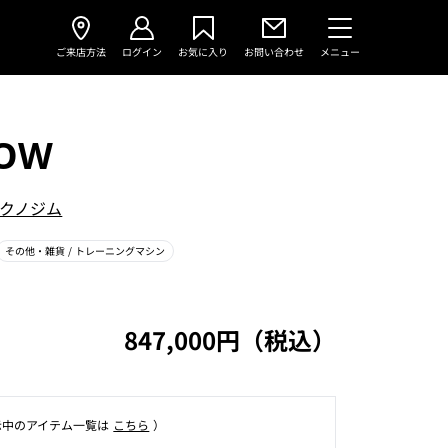
ご来店方法
ログイン
お気に入り
お問い合わせ
メニュー
ROW
クノジム
その他・雑貨
/ トレーニングマシン
847,000円（税込）
⽰中のアイテム⼀覧は
こちら
）