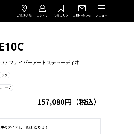
ご来店方法
ログイン
お気に入り
お問い合わせ
メニュー
E10C
IO
/
ファイバーアートステューディオ
ラグ
スリープ
157,080円（税込）
⽰中のアイテム⼀覧は
こちら
）