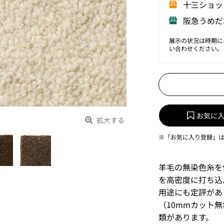
⼗三ショッ
阪急うめだ
展示の状況は時期に
い合わせください。
お気に
拡大する
※「お気に入り登録」
羊毛の無染色糸を
を高密度に打ち込
用途にも定評があり
（10mmカット無
類があります。