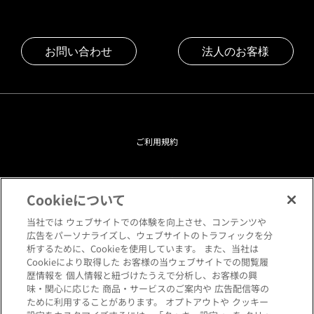
お問い合わせ
法人のお客様
ご利用規約
プライバシーポリシー
Cookieについて
クッキーポリシー
当社では ウェブサイトでの体験を向上させ、コンテンツや
広告をパーソナライズし、ウェブサイトのトラフィックを分
析するために、Cookieを使用しています。 また、当社は
閲覧環境について
Cookieにより取得した お客様の当ウェブサイトでの閲覧履
歴情報を 個人情報と紐づけたうえで分析し、お客様の興
味・関心に応じた 商品・サービスのご案内や 広告配信等の
サイトマップ
ために利用することがあります。 オプトアウトや クッキー