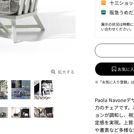
⼗三ショッ
阪急うめだ
展示の状況は時期に
い合わせください。
お気に
拡大する
※「お気に入り登録」
Paola Nav
力のチェアです。
ョンが調和し、視
定感を実現。上質
や書斎など多様な