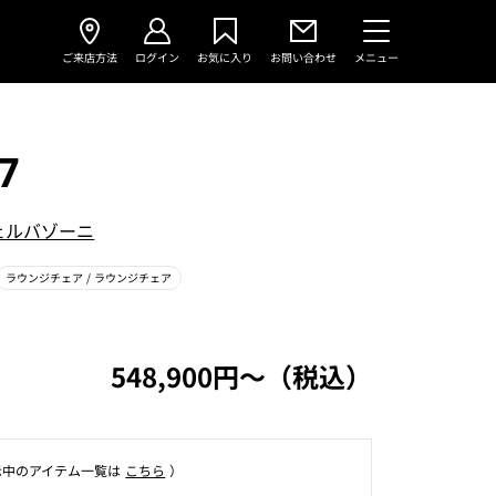
ご来店方法
ログイン
お気に入り
お問い合わせ
メニュー
7
ェルバゾーニ
ラウンジチェア
/ ラウンジチェア
548,900円〜（税込）
⽰中のアイテム⼀覧は
こちら
）