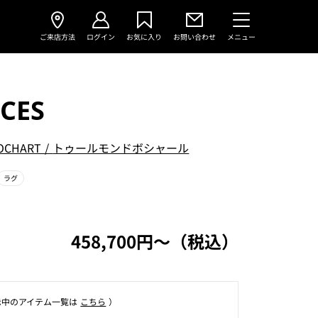
ご来店方法
ログイン
お気に入り
お問い合わせ
メニュー
CES
OCHART
/
トゥールモンドボシャール
ラグ
458,700円〜（税込）
⽰中のアイテム⼀覧は
こちら
）