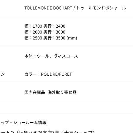
TOULEMONDE BOCHART
/
トゥールモンドボシャール
幅：1700 奥行：2400
幅：2000 奥行：3000
幅：2500 奥行：3500 (mm)
本体：ウール、ヴィスコース
ョン
カラー：POUDRE/FORET
国内在庫品
海外取り寄せ品
ョップ‧ショールーム情報
ォートQ（阪急うめだ本店7階／十三ショップ）