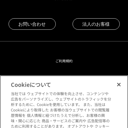
お問い合わせ
法人のお客様
ご利用規約
プライバシーポリシー
Cookieについて
クッキーポリシー
当社では ウェブサイトでの体験を向上させ、コンテンツや
広告をパーソナライズし、ウェブサイトのトラフィックを分
析するために、Cookieを使用しています。 また、当社は
閲覧環境について
Cookieにより取得した お客様の当ウェブサイトでの閲覧履
歴情報を 個人情報と紐づけたうえで分析し、お客様の興
味・関心に応じた 商品・サービスのご案内や 広告配信等の
サイトマップ
ために利用することがあります。 オプトアウトや クッキー