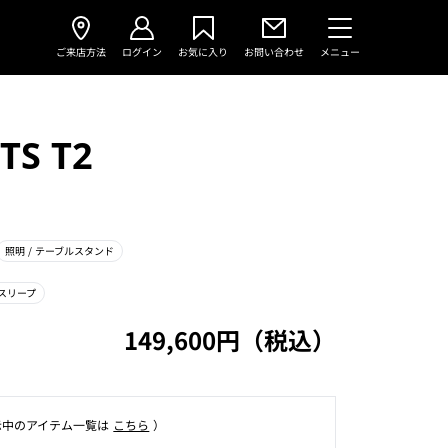
ご来店方法
ログイン
お気に入り
お問い合わせ
メニュー
TS T2
照明
/ テーブルスタンド
スリープ
149,600円（税込）
⽰中のアイテム⼀覧は
こちら
）