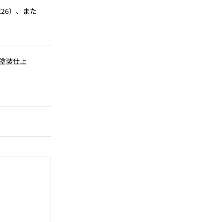
（E26）、また
）
鋼塗装仕上