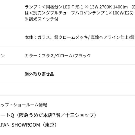
考
ランプ：＜同梱分＞LED T 形 1 × 13W 2700K 1400lm 
は＜別売＞ダブルチューブハロゲンランプ 1×100W(E26
※調光スイッチ付
本体：ガラス、鋼クロームメッキ/ 真鍮ヘアライン仕上/
ョン
カラー：ブラス/クローム/ブラック
海外取り寄せ品
ョップ‧ショールーム情報
ォートQ（阪急うめだ本店7階／十三ショップ）
JAPAN SHOWROOM（東京）