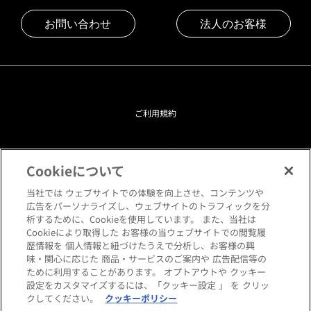
お問い合わせ
法人のお客様
ご利用規約
プライバシーポリシー
Cookieについて
クッキーポリシー
当社では ウェブサイトでの体験を向上させ、コンテンツや
広告をパーソナライズし、ウェブサイトのトラフィックを分
析するために、Cookieを使用しています。 また、当社は
閲覧環境について
Cookieにより取得した お客様の当ウェブサイトでの閲覧履
歴情報を 個人情報と紐づけたうえで分析し、お客様の興
味・関心に応じた 商品・サービスのご案内や 広告配信等の
サイトマップ
ために利用することがあります。 オプトアウトや クッキー
設定をカスタマイズするには、「クッキー設定 」 を クリッ
クしてください。
クッキーポリシー
Copyright © HANKYU HOME STYLING Co.,LTD All rights reserved.