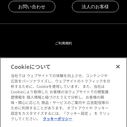
お問い合わせ
法人のお客様
ご利用規約
プライバシーポリシー
Cookieについて
クッキーポリシー
当社では ウェブサイトでの体験を向上させ、コンテンツや
広告をパーソナライズし、ウェブサイトのトラフィックを分
析するために、Cookieを使用しています。 また、当社は
閲覧環境について
Cookieにより取得した お客様の当ウェブサイトでの閲覧履
歴情報を 個人情報と紐づけたうえで分析し、お客様の興
味・関心に応じた 商品・サービスのご案内や 広告配信等の
サイトマップ
ために利用することがあります。 オプトアウトや クッキー
設定をカスタマイズするには、「クッキー設定 」 を クリッ
クしてください。
クッキーポリシー
Copyright © HANKYU HOME STYLING Co.,LTD All rights reserved.