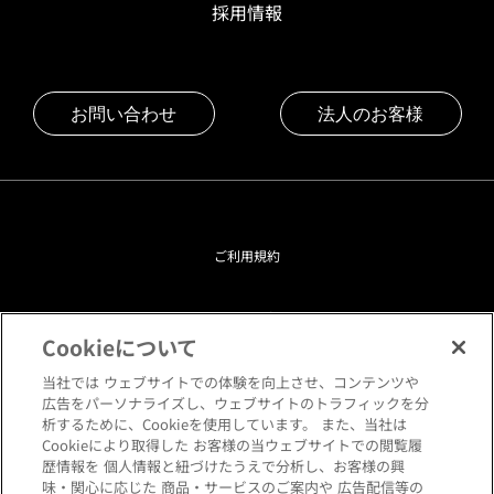
採用情報
お問い合わせ
法人のお客様
ご利用規約
プライバシーポリシー
Cookieについて
クッキーポリシー
当社では ウェブサイトでの体験を向上させ、コンテンツや
広告をパーソナライズし、ウェブサイトのトラフィックを分
析するために、Cookieを使用しています。 また、当社は
閲覧環境について
Cookieにより取得した お客様の当ウェブサイトでの閲覧履
歴情報を 個人情報と紐づけたうえで分析し、お客様の興
味・関心に応じた 商品・サービスのご案内や 広告配信等の