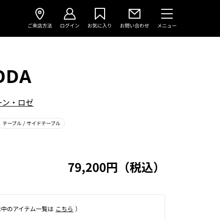
ご来店方法
ログイン
お気に入り
お問い合わせ
メニュー
ODA
ーン・ロゼ
テーブル
/ サイドテーブル
79,200円（税込）
⽰中のアイテム⼀覧は
こちら
）