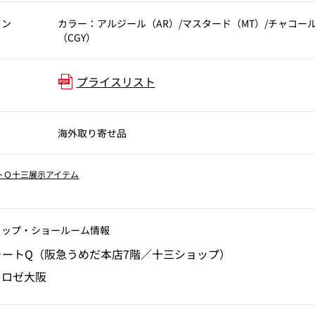
ョン
カラー：アルジール（AR）/マスタード（MT）/チャコー
（CGY）
プライスリスト
海外取り寄せ品
トＱ十三展示アイテム
ョップ‧ショールーム情報
ォートQ（阪急うめだ本店7階／十三ショップ）
・ロゼ大阪