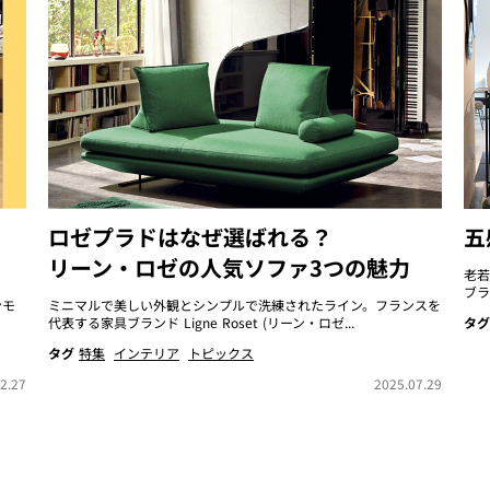
ロゼプラドはなぜ選ばれる？
五
リーン・ロゼの人気ソファ3つの魅力
老若
ブラ
ンモ
ミニマルで美しい外観とシンプルで洗練されたライン。フランスを
代表する家具ブランド Ligne Roset (リーン・ロゼ...
タグ
タグ
特集
インテリア
トピックス
2.27
2025.07.29