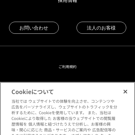
採用情報
お問い合わせ
法人のお客様
ご利用規約
プライバシーポリシー
Cookieについて
クッキーポリシー
当社では ウェブサイトでの体験を向上させ、コンテンツや
広告をパーソナライズし、ウェブサイトのトラフィックを分
析するために、Cookieを使用しています。 また、当社は
閲覧環境について
Cookieにより取得した お客様の当ウェブサイトでの閲覧履
歴情報を 個人情報と紐づけたうえで分析し、お客様の興
味・関心に応じた 商品・サービスのご案内や 広告配信等の
サイトマップ