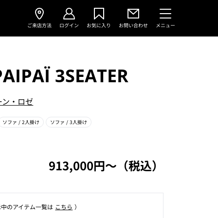
ご来店方法
ログイン
お気に入り
お問い合わせ
メニュー
AIPAÏ 3SEATER
ーン・ロゼ
ソファ
/ 2人掛け
ソファ
/ 3人掛け
913,000円〜（税込）
⽰中のアイテム⼀覧は
こちら
）