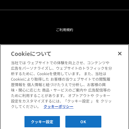
ご利用規約
プライバシーポリシー
Cookieについて
クッキーポリシー
当社では ウェブサイトでの体験を向上させ、コンテンツや
広告をパーソナライズし、ウェブサイトのトラフィックを分
析するために、Cookieを使用しています。 また、当社は
閲覧環境について
Cookieにより取得した お客様の当ウェブサイトでの閲覧履
歴情報を 個人情報と紐づけたうえで分析し、お客様の興
味・関心に応じた 商品・サービスのご案内や 広告配信等の
サイトマップ
ために利用することがあります。 オプトアウトや クッキー
設定をカスタマイズするには、「クッキー設定 」 を クリッ
クしてください。
クッキーポリシー
Copyright © HANKYU HOME STYLING Co.,LTD All rights reserved.
クッキー設定
OK