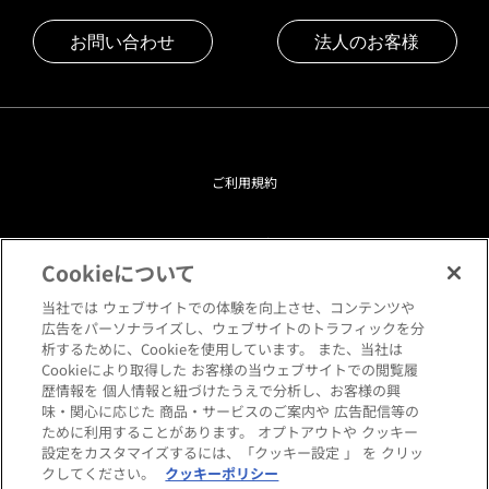
お問い合わせ
法人のお客様
ご利用規約
プライバシーポリシー
Cookieについて
クッキーポリシー
当社では ウェブサイトでの体験を向上させ、コンテンツや
広告をパーソナライズし、ウェブサイトのトラフィックを分
析するために、Cookieを使用しています。 また、当社は
閲覧環境について
Cookieにより取得した お客様の当ウェブサイトでの閲覧履
歴情報を 個人情報と紐づけたうえで分析し、お客様の興
味・関心に応じた 商品・サービスのご案内や 広告配信等の
サイトマップ
ために利用することがあります。 オプトアウトや クッキー
設定をカスタマイズするには、「クッキー設定 」 を クリッ
クしてください。
クッキーポリシー
Copyright © HANKYU HOME STYLING Co.,LTD All rights reserved.