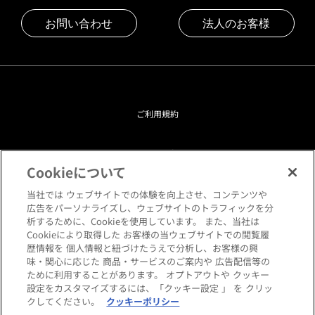
お問い合わせ
法人のお客様
ご利用規約
プライバシーポリシー
Cookieについて
クッキーポリシー
当社では ウェブサイトでの体験を向上させ、コンテンツや
広告をパーソナライズし、ウェブサイトのトラフィックを分
析するために、Cookieを使用しています。 また、当社は
閲覧環境について
Cookieにより取得した お客様の当ウェブサイトでの閲覧履
歴情報を 個人情報と紐づけたうえで分析し、お客様の興
味・関心に応じた 商品・サービスのご案内や 広告配信等の
サイトマップ
ために利用することがあります。 オプトアウトや クッキー
設定をカスタマイズするには、「クッキー設定 」 を クリッ
クしてください。
クッキーポリシー
Copyright © HANKYU HOME STYLING Co.,LTD All rights reserved.