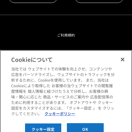
ご利用規約
プライバシーポリシー
Cookieについて
クッキーポリシー
当社では ウェブサイトでの体験を向上させ、コンテンツや
広告をパーソナライズし、ウェブサイトのトラフィックを分
析するために、Cookieを使用しています。 また、当社は
閲覧環境について
Cookieにより取得した お客様の当ウェブサイトでの閲覧履
歴情報を 個人情報と紐づけたうえで分析し、お客様の興
味・関心に応じた 商品・サービスのご案内や 広告配信等の
サイトマップ
ために利用することがあります。 オプトアウトや クッキー
設定をカスタマイズするには、「クッキー設定 」 を クリッ
クしてください。
クッキーポリシー
Copyright © HANKYU HOME STYLING Co.,LTD All rights reserved.
クッキー設定
OK