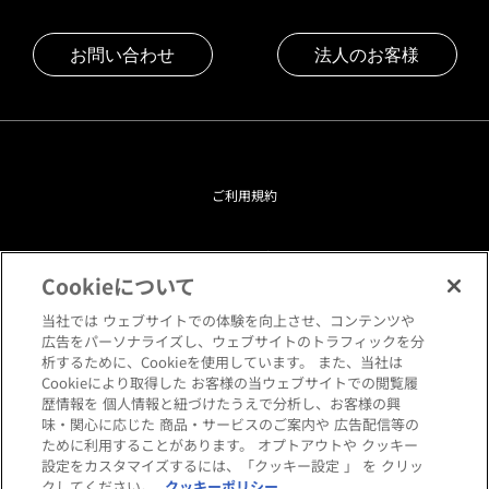
お問い合わせ
法人のお客様
ご利用規約
プライバシーポリシー
Cookieについて
クッキーポリシー
当社では ウェブサイトでの体験を向上させ、コンテンツや
広告をパーソナライズし、ウェブサイトのトラフィックを分
析するために、Cookieを使用しています。 また、当社は
閲覧環境について
Cookieにより取得した お客様の当ウェブサイトでの閲覧履
歴情報を 個人情報と紐づけたうえで分析し、お客様の興
味・関心に応じた 商品・サービスのご案内や 広告配信等の
サイトマップ
ために利用することがあります。 オプトアウトや クッキー
設定をカスタマイズするには、「クッキー設定 」 を クリッ
クしてください。
クッキーポリシー