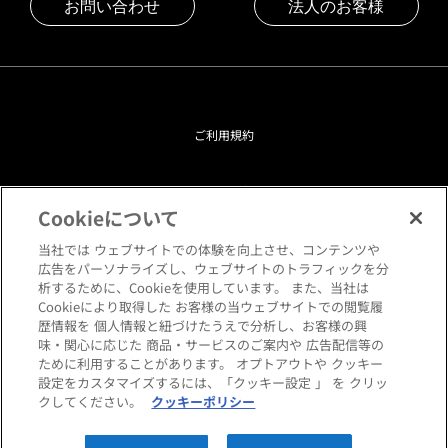
お問い合わせ
法人のお客様
ご利用規約
プライバシーポリシー
Cookieについて
クッキーポリシー
当社では ウェブサイトでの体験を向上させ、コンテンツや
広告をパーソナライズし、ウェブサイトのトラフィックを分
析するために、Cookieを使用しています。 また、当社は
閲覧環境について
Cookieにより取得した お客様の当ウェブサイトでの閲覧履
歴情報を 個人情報と紐づけたうえで分析し、お客様の興
味・関心に応じた 商品・サービスのご案内や 広告配信等の
サイトマップ
ために利用することがあります。 オプトアウトや クッキー
設定をカスタマイズするには、「クッキー設定 」 を クリッ
クしてください。
クッキーポリシー
Copyright © HANKYU HOME STYLING Co.,LTD All rights reserved.