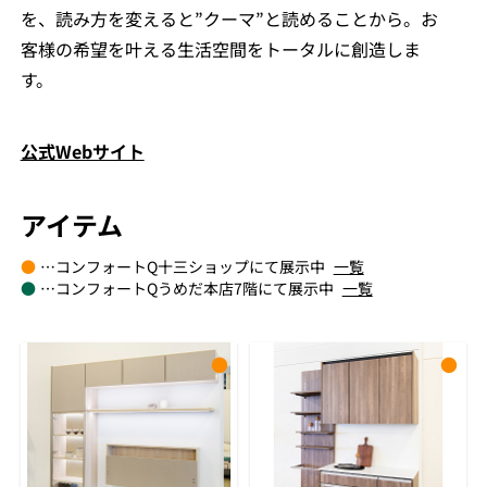
を、読み方を変えると”クーマ”と読めることから。お
客様の希望を叶える生活空間をトータルに創造しま
す。
公式Webサイト
アイテム
●
…コンフォートQ十三ショップにて展示中
一覧
●
…コンフォートQうめだ本店7階にて展示中
一覧
●
●