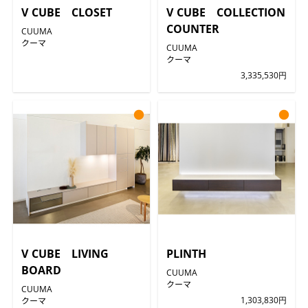
V CUBE CLOSET
V CUBE COLLECTION
COUNTER
CUUMA
クーマ
CUUMA
クーマ
3,335,530円
●
●
V CUBE LIVING
PLINTH
BOARD
CUUMA
クーマ
CUUMA
クーマ
1,303,830円