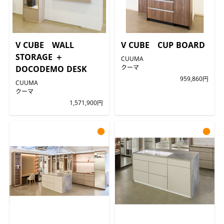
V CUBE WALL
V CUBE CUP BOARD
STORAGE ＋
CUUMA
クーマ
DOCODEMO DESK
959,860円
CUUMA
クーマ
1,571,900円
●
●