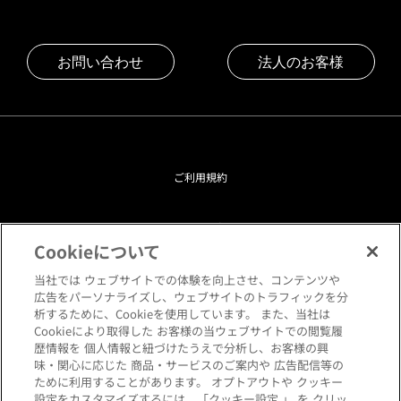
お問い合わせ
法人のお客様
ご利用規約
プライバシーポリシー
Cookieについて
クッキーポリシー
当社では ウェブサイトでの体験を向上させ、コンテンツや
広告をパーソナライズし、ウェブサイトのトラフィックを分
析するために、Cookieを使用しています。 また、当社は
閲覧環境について
Cookieにより取得した お客様の当ウェブサイトでの閲覧履
歴情報を 個人情報と紐づけたうえで分析し、お客様の興
味・関心に応じた 商品・サービスのご案内や 広告配信等の
サイトマップ
ために利用することがあります。 オプトアウトや クッキー
設定をカスタマイズするには、「クッキー設定 」 を クリッ