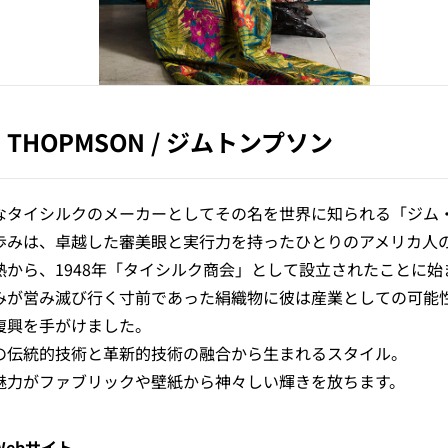
M THOPMSON
/
ジムトンプソン
なタイシルクのメーカーとしてその名を世界に知られる「ジム
歩みは、卓越した審美眼と実行力を持ったひとりのアメリカ人
熱から、1948年「タイシルク商会」として設立されたことに
みが営み滅び行く寸前であった絹織物に彼は産業としての可能
復興を手がけました。
の伝統的技術と革新的技術の融合から生まれるスタイル。
魅力がファブリックや壁紙から神々しい輝きを放ちます。
Webサイト