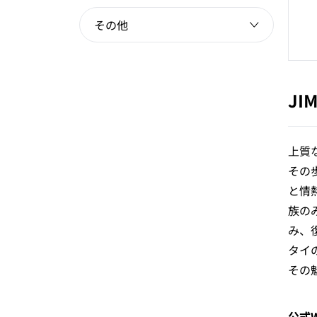
その他
JI
上質
その
と情
族の
み、
タイ
その
公式