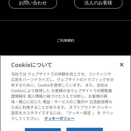
お問い合わせ
法人のお客様
ご利用規約
プライバシーポリシー
Cookieについて
クッキーポリシー
当社では ウェブサイトでの体験を向上させ、コンテンツや
広告をパーソナライズし、ウェブサイトのトラフィックを分
析するために、Cookieを使用しています。 また、当社は
閲覧環境について
Cookieにより取得した お客様の当ウェブサイトでの閲覧履
歴情報を 個人情報と紐づけたうえで分析し、お客様の興
味・関心に応じた 商品・サービスのご案内や 広告配信等の
サイトマップ
ために利用することがあります。 オプトアウトや クッキー
設定をカスタマイズするには、「クッキー設定 」 を クリッ
クしてください。
クッキーポリシー
Copyright © HANKYU HOME STYLING Co.,LTD All rights reserved.